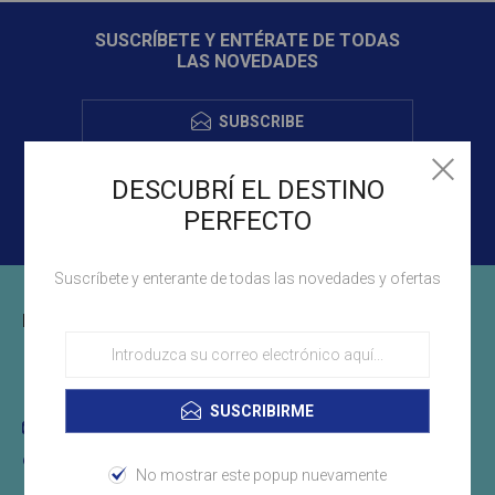
SUSCRÍBETE Y ENTÉRATE DE TODAS
LAS NOVEDADES
SUBSCRIBE
DESCUBRÍ EL DESTINO
PERFECTO
Suscríbete y enterante de todas las novedades y ofertas
INFORMACIÓN DE CONTACTO
(+598)29011694
SUSCRIBIRME
info@libertyuruguay.com.uy
Montevideo, Uruguay
No mostrar este popup nuevamente