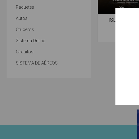
Paquetes
Autos
ISLAS GRIE
desde
Cruceros
U$S 579
Sistema Online
Circuitos
SISTEMA DE AÉREOS