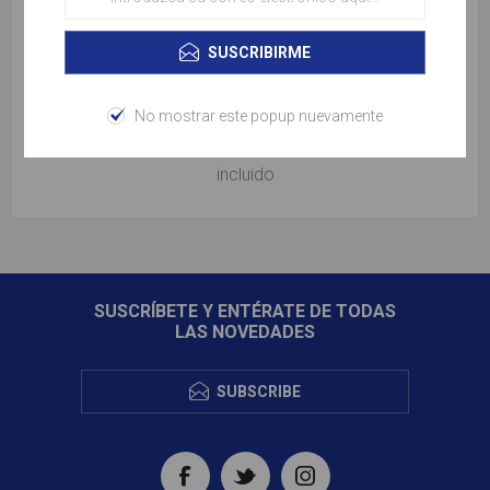
🚗 Traslados de llegada y salida en todos los destinos
SUSCRIBIRME
🏨 5 noches en Hotel Dreams Curacao con todo
incluido
No mostrar este popup nuevamente
🏨 2 noches en Hotel Riu Plaza Panamá con desayuno
incluido
SUSCRÍBETE Y ENTÉRATE DE TODAS
LAS NOVEDADES
SUBSCRIBE