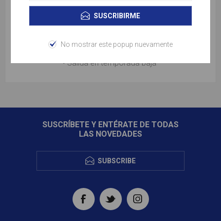
• 3 noches de alojamiento en Hotel Regente (Madrid)
SUSCRIBIRME
• 2 noches de alojamiento en Hotel Senator Parque
Central (Valencia)
No mostrar este popup nuevamente
• Salida en temporada baja
SUSCRÍBETE Y ENTÉRATE DE TODAS
LAS NOVEDADES
SUBSCRIBE