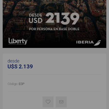
desde
U$S 2.139
Código:
ESP