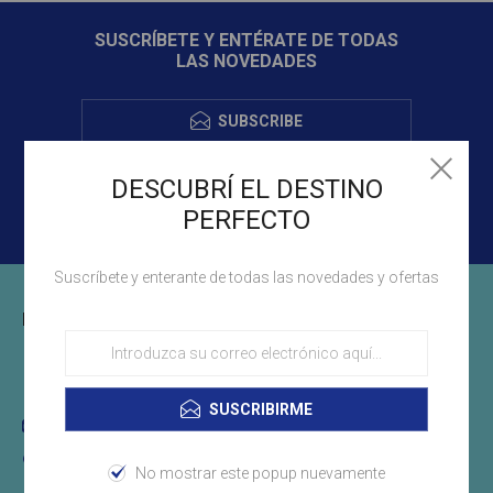
SUSCRÍBETE Y ENTÉRATE DE TODAS
LAS NOVEDADES
SUBSCRIBE
DESCUBRÍ EL DESTINO
PERFECTO
Suscríbete y enterante de todas las novedades y ofertas
INFORMACIÓN DE CONTACTO
(+598)29011694
SUSCRIBIRME
info@libertyuruguay.com.uy
Montevideo, Uruguay
No mostrar este popup nuevamente