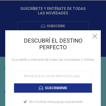
SUSCRÍBETE Y ENTÉRATE DE TODAS
LAS NOVEDADES
SUBSCRIBE
DESCUBRÍ EL DESTINO
PERFECTO
Suscríbete y enterante de todas las novedades y ofertas
INFORMACIÓN DE CONTACTO
(+598)29011694
SUSCRIBIRME
info@libertyuruguay.com.uy
Montevideo, Uruguay
No mostrar este popup nuevamente