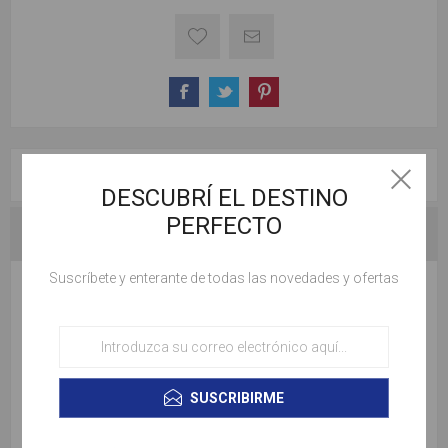
DESCRIPCIÓN GENERAL
DESCUBRÍ EL DESTINO
PERFECTO
CONSULTAR SOBRE ESTE PROGRAMA
Suscríbete y enterante de todas las novedades y ofertas
Incluye:
✈️ Ticket aéreo con COPA
🚗 Traslados de llegada y de Salida
🏨 07 noches de alojamiento en Iberostar Rose Hall
SUSCRIBIRME
Beach