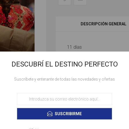
DESCRIPCIÓN GENERAL
11 días
• 4 noches de alojamiento en 
DESCUBRÍ EL DESTINO PERFECTO
• Visita de día completo de E
Suscríbete y enterante de todas las novedades y ofertas
• Tour de día completo por el
• Circuito de 7 días / 6 noche
• Entradas a sitios históricos,
• Todos los traslados según iti
SUSCRIBIRME
• Desayuno diario