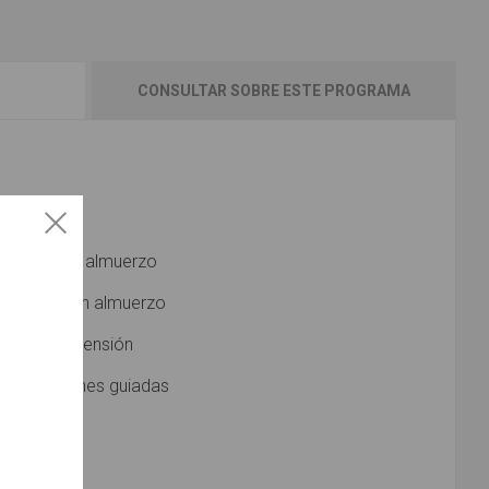
CONSULTAR SOBRE ESTE PROGRAMA
Estambul
stambul con almuerzo
 Bósforo con almuerzo
s en media pensión
 en excursiones guiadas
nerario