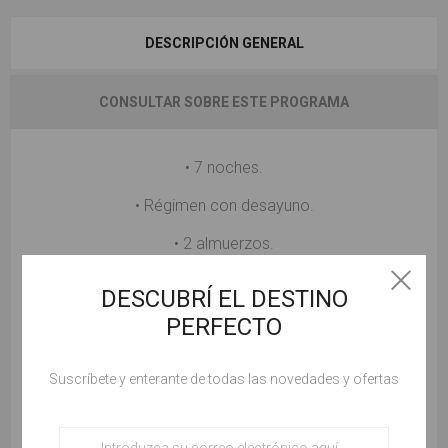
DESCRIPCIÓN GENERAL
CONSULTAR SOBRE ESTE PROGRAMA
• 7 noches.
• Régimen con desayuno.
• 2 almuerzos.
• Trineo de perros, village valcartier.
DESCUBRÍ EL DESTINO
• Visitas y excursiones indicadas en el programa.
PERFECTO
• Traslados de llegada y salida en Montreal para vuelos
Suscríbete y enterante de todas las novedades y ofertas
considerados diurnis.
• No incluye aéreos.