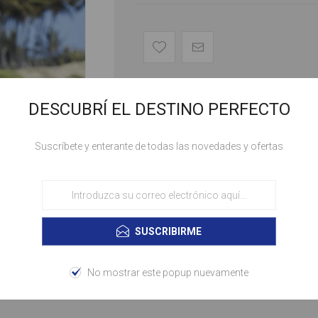
DESCUBRÍ EL DESTINO PERFECTO
DESCRIPCIÓN GENERAL
Suscríbete y enterante de todas las novedades y ofertas
📆 Fechas: Temporada Baja
🛫 Vuelo cómodo con COPA 
🏖️ Estadía en el Hotel Iberos
SUSCRIBIRME
🚗 Traslados para una llegada 
No mostrar este popup nuevamente