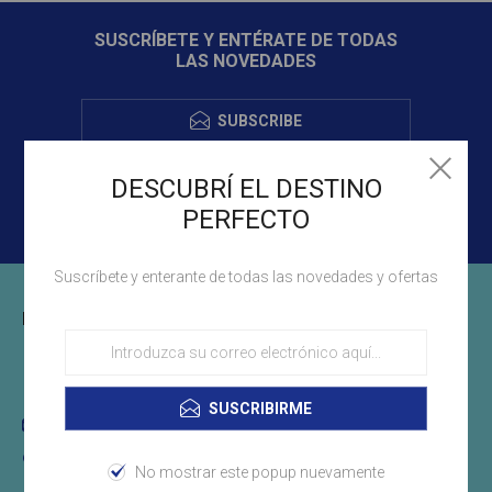
SUSCRÍBETE Y ENTÉRATE DE TODAS
LAS NOVEDADES
SUBSCRIBE
DESCUBRÍ EL DESTINO
PERFECTO
Suscríbete y enterante de todas las novedades y ofertas
INFORMACIÓN DE CONTACTO
(+598)29011694
SUSCRIBIRME
info@libertyuruguay.com.uy
Montevideo, Uruguay
No mostrar este popup nuevamente