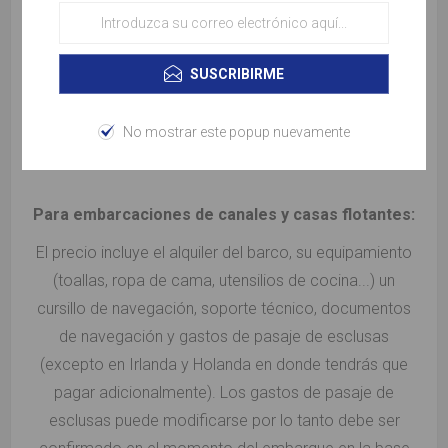
El precio NO incluye Extras, combustible, gastos de
amarre, rellenar el tanque de agua / combustible,
SUSCRIBIRME
comidas los traslados (hacia o desde) nuestras bases.
Se debe considerar que los viajeros deberán
No mostrar este popup nuevamente
abastecer la comida del capitán
Para embarcaciones de canales y casas flotantes:
El precio incluye el alquiler del barco, su equipamiento
(toallas, ropa de cama, utensilios de cocina...) un
cursillo de navegación, soporte técnico, documentos
de navegación y gastos de pasaje de esclusas
(excepto en Irlanda y Holanda en donde tendrás que
pagar adicionalmente). Los gastos de pasaje de
esclusas puede modificarse por lo tanto debe ser