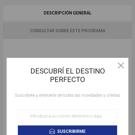
DESCRIPCIÓN GENERAL
CONSULTAR SOBRE ESTE PROGRAMA
9 noches en Estambul, Capadocia, Pamukkale y
Kusadasi
DESCUBRÍ EL DESTINO
Transfer IN/OUT
PERFECTO
Desayunos diarios incluidos
Guía en español
Suscríbete y enterante de todas las novedades y ofertas
Tarifa:
Desde USD 1.099 para dos personas
Observaciones:
Salidas miércoles y sábados — todo
SUSCRIBIRME
2026–2027.