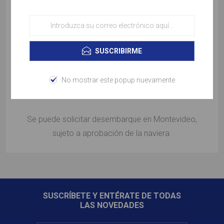
• Punta Arenas
• Ushuaia
• Islas Malvinas
SUSCRIBIRME
• Montevideo
No mostrar este popup nuevamente
• Buenos Aires
Se puede solicitar desembarque en Montevideo,
sujeto a aprobación de la naviera.
SUSCRÍBETE Y ENTÉRATE DE TODAS
LAS NOVEDADES