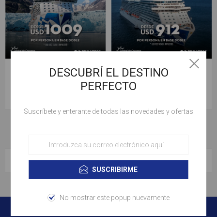
Patagonia - Salida
Patagonia - Salida
DESCUBRÍ EL DESTINO
22/12/2026
07/12/2026
PERFECTO
desde
desde
U$S 1.009
U$S 912
Suscríbete y enterante de todas las novedades y ofertas
CATEGORÍAS
SUSCRIBIRME
No mostrar este popup nuevamente
SUSCRÍBETE Y ENTÉRATE DE TODAS