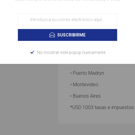
• Puerto Montt
• Punta Arenas
• Canal Beagle
SUSCRIBIRME
• Ushuaia
• Cabo de Hornos
No mostrar este popup nuevamente
• Islas Malvinas
• Puerto Madryn
• Montevideo
• Buenos Aires
*USD 1003 tasas e impuestos